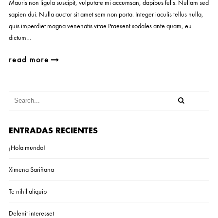
Mauris non ligula suscipit, vulputate mi accumsan, dapibus felis. Nullam sed
sapien dui. Nulla auctor sit amet sem non porta. Integer iaculis tellus nulla,
quis imperdiet magna venenatis vitae Praesent sodales ante quam, eu
dictum…
read more
ENTRADAS RECIENTES
¡Hola mundo!
Ximena Sariñana
Te nihil aliquip
Delenit interesset