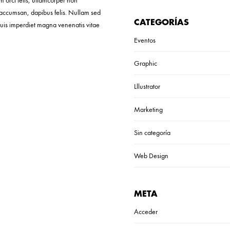
m orci felis, ullamcorper non
 accumsan, dapibus felis. Nullam sed
CATEGORÍAS
 quis imperdiet magna venenatis vitae
Eventos
Graphic
Lllustrator
Marketing
Sin categoría
Web Design
META
Acceder