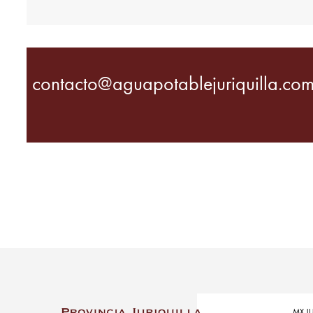
contacto@aguapotablejuriquilla.co
MX J