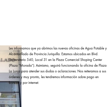
Les informamos que ya abrimos las nuevas oficinas de Agua Potable y
Alcantarillado de Provincia Juriquilla. Estamos ubicados en Blvd.
Universitario 540, Local 31 en la Plaza Comercial Shoping Center
(Plaza “Morada”). Asimismo, seguirá funcionando la oficina de Plaza
La Lonja para atender sus dudas o aclaraciones. Nos reiteramos a sus
órdenes y muy pronto, les tendremos información sobre pago en
bancos y por internet.